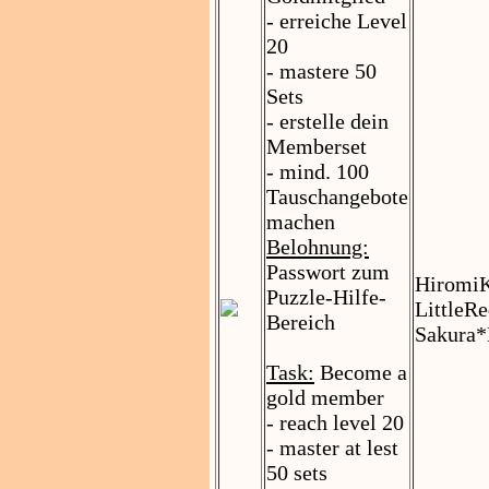
- erreiche Level
20
- mastere 50
Sets
- erstelle dein
Memberset
- mind. 100
Tauschangebote
machen
Belohnung:
Passwort zum
HiromiK
Puzzle-Hilfe-
LittleR
Bereich
Sakura*
Task:
Become a
gold member
- reach level 20
- master at lest
50 sets