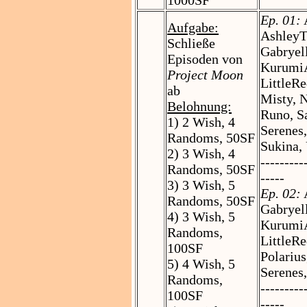
1000SF
Ep. 01:
A
Aufgabe:
AshleyT
Schließe
Gabryel
Episoden von
KurumiAi
Project Moon
LittleR
ab
Misty, N
Belohnung:
Runo, Sa
1) 2 Wish, 4
Serenes
Randoms, 50SF
Sukina,
2) 3 Wish, 4
---------
Randoms, 50SF
-----
3) 3 Wish, 5
Ep. 02:
A
Randoms, 50SF
Gabryel
4) 3 Wish, 5
KurumiA
Randoms,
LittleR
100SF
Polarius
5) 4 Wish, 5
Serenes
Randoms,
---------
100SF
-----