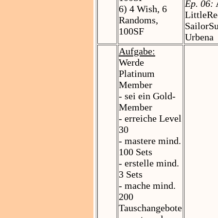
Ep. 06:
A
6) 4 Wish, 6
LittleR
Randoms,
SailorS
100SF
Urbena
Aufgabe:
Werde
Platinum
Member
- sei ein Gold-
Member
- erreiche Level
30
- mastere mind.
100 Sets
- erstelle mind.
3 Sets
- mache mind.
200
Tauschangebote