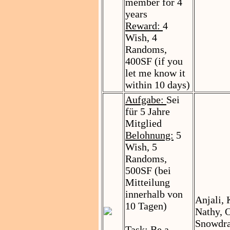
member for 4
years
Reward:
4
Wish, 4
Randoms,
400SF (if you
let me know it
within 10 days)
Aufgabe:
Sei
für 5 Jahre
Mitglied
Belohnung:
5
Wish, 5
Randoms,
500SF (bei
Mitteilung
innerhalb von
Anjali, 
10 Tagen)
Nathy, O
Snowdr
Task:
Be a