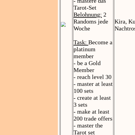
- mastere das
Tarot-Set
Belohnung:
2
Randoms jede
Kira, K
Woche
Nachtro
Task:
Become a
platinum
member
- be a Gold
Member
- reach level 30
- master at least
100 sets
- create at least
3 sets
- make at least
200 trade offers
- master the
Tarot set