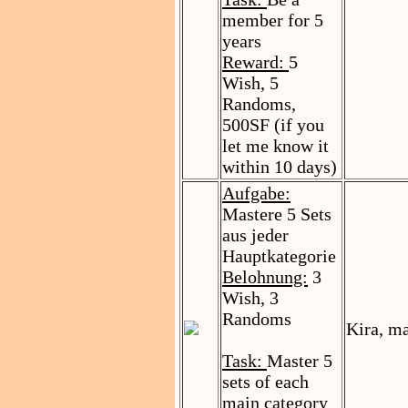
member for 5
years
Reward:
5
Wish, 5
Randoms,
500SF (if you
let me know it
within 10 days)
Aufgabe:
Mastere 5 Sets
aus jeder
Hauptkategorie
Belohnung:
3
Wish, 3
Randoms
Kira, m
Task:
Master 5
sets of each
main category