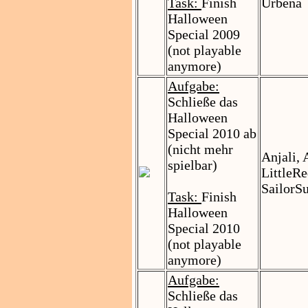
Task:
Finish
Urbena
Halloween
Special 2009
(not playable
anymore)
Aufgabe:
Schließe das
Halloween
Special 2010 ab
(nicht mehr
Anjali,
spielbar)
LittleR
SailorS
Task:
Finish
Halloween
Special 2010
(not playable
anymore)
Aufgabe:
Schließe das