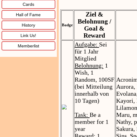
Cards
Ziel &
Hall of Fame
Belohnung /
History
Badge
Goal &
Reward
Link Us!
Aufgabe:
Sei
Memberlist
für 1 Jahr
Mitglied
Belohnung:
1
Wish, 1
Random, 100SF
Acronim
(bei Mitteilung
Aurora, 
innerhalb von
Evolana
10 Tagen)
Kayori, 
Lilamon
Task:
Be a
Maru, m
member for 1
Nathy, p
year
Sakura,
Reward:
1
Sins, S