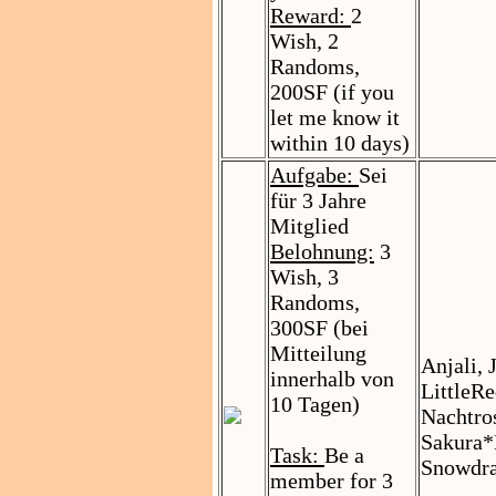
Reward:
2
Wish, 2
Randoms,
200SF (if you
let me know it
within 10 days)
Aufgabe:
Sei
für 3 Jahre
Mitglied
Belohnung:
3
Wish, 3
Randoms,
300SF (bei
Mitteilung
Anjali, 
innerhalb von
LittleR
10 Tagen)
Nachtros
Sakura*
Task:
Be a
Snowdra
member for 3