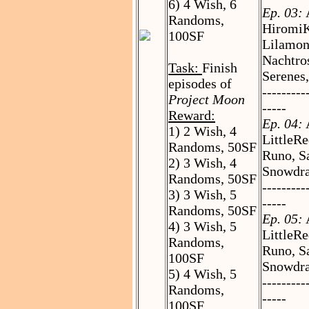
6) 4 Wish, 6
Ep. 03:
A
Randoms,
HiromiK
100SF
Lilamon
Nachtros
Task:
Finish
Serenes
episodes of
---------
Project Moon
-----
Reward:
Ep. 04:
A
1) 2 Wish, 4
LittleR
Randoms, 50SF
Runo, S
2) 3 Wish, 4
Snowdra
Randoms, 50SF
---------
3) 3 Wish, 5
-----
Randoms, 50SF
Ep. 05:
A
4) 3 Wish, 5
LittleR
Randoms,
Runo, S
100SF
Snowdra
5) 4 Wish, 5
---------
Randoms,
-----
100SF