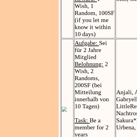
Wish, 1
Random, 100SF
(if you let me
know it within
10 days)
Aufgabe:
Sei
für 2 Jahre
Mitglied
Belohnung:
2
Wish, 2
Randoms,
200SF (bei
Mitteilung
Anjali, 
innerhalb von
Gabryel
10 Tagen)
LittleR
Nachtros
Task:
Be a
Sakura*
member for 2
Urbena,
years