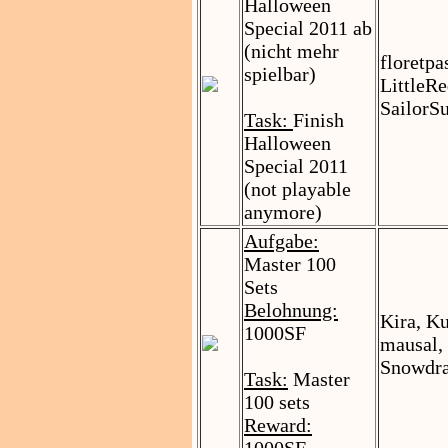
Halloween
Special 2011 ab
(nicht mehr
floretpa
spielbar)
LittleR
SailorS
Task:
Finish
Halloween
Special 2011
(not playable
anymore)
Aufgabe:
Master 100
Sets
Belohnung:
Kira, K
1000SF
mausal,
Snowdra
Task:
Master
100 sets
Reward: