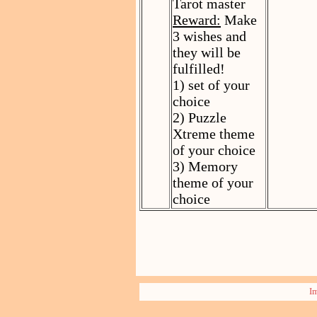
Tarot master
Reward:
Make
3 wishes and
they will be
fulfilled!
1) set of your
choice
2) Puzzle
Xtreme theme
of your choice
3) Memory
theme of your
choice
I