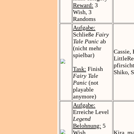
Reward:
3
Wish, 3
Randoms
Aufgabe:
Schließe
Fairy
Tale Panic
ab
(nicht mehr
Cassie,
spielbar)
LittleR
pfirsich
Task:
Finish
Shiko, 
Fairy Tale
Panic
(not
playable
anymore)
Aufgabe:
Erreiche Level
Legend
Belohnung:
5
Wish
Kira, m