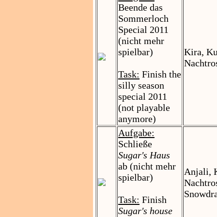
Beende das
Sommerloch
Special 2011
(nicht mehr
spielbar)
Kira, K
Nachtro
Task:
Finish the
silly season
special 2011
(not playable
anymore)
Aufgabe:
Schließe
Sugar's Haus
ab (nicht mehr
Anjali,
spielbar)
Nachtros
Snowdra
Task:
Finish
Sugar's house