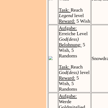
Task:
Reach
Legend
level
Reward:
5 Wish
Aufgabe:
Erreiche Level
God(dess)
Belohnung:
5
Wish, 5
Randoms
Snowdr
Task:
Reach
God(dess)
level
Reward:
5
Wish, 5
Randoms
Aufgabe:
Werde
Goldmitglied