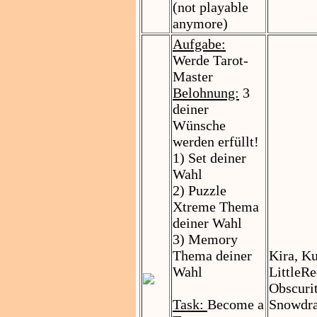
(not playable
anymore)
Aufgabe:
Werde Tarot-
Master
Belohnung:
3
deiner
Wünsche
werden erfüllt!
1) Set deiner
Wahl
2) Puzzle
Xtreme Thema
deiner Wahl
3) Memory
Thema deiner
Kira, K
Wahl
LittleR
Obscurit
Task:
Become a
Snowdr