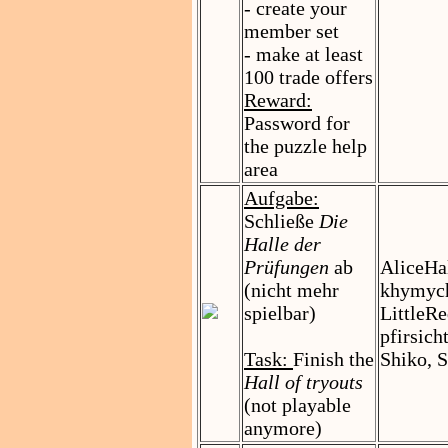
- create your
member set
- make at least
100 trade offers
Reward:
Password for
the puzzle help
area
Aufgabe:
Schließe
Die
Halle der
Prüfungen
ab
AliceHa
(nicht mehr
khymych
spielbar)
LittleR
pfirsich
Task:
Finish the
Shiko, 
Hall of tryouts
(not playable
anymore)