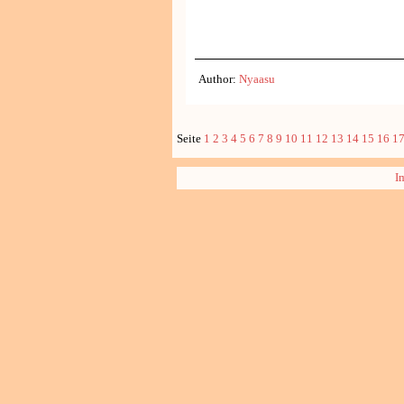
Author:
Nyaasu
Seite
1
2
3
4
5
6
7
8
9
10
11
12
13
14
15
16
1
I