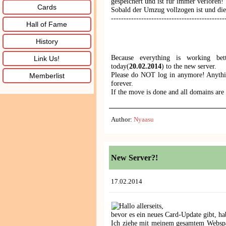
gespeichert und ist für immer verloren!
Cards
Sobald der Umzug vollzogen ist und di
---------------------------------------------
Hall of Fame
History
Because everything is working be
Link Us!
today(
20.02.2014
) to the new server.
Please do NOT log in anymore! Anythin
Memberlist
forever.
If the move is done and all domains are
Author:
Nyaasu
New Server?!
17.02.2014
Hallo allerseits,
bevor es ein neues Card-Update gibt, ha
Ich ziehe mit meinem gesamtem Webspa