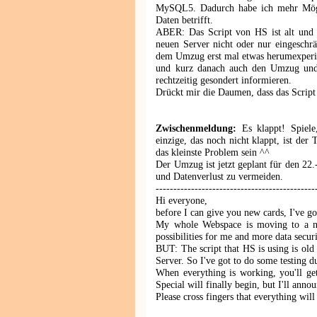
MySQL5. Dadurch habe ich mehr Mögli
Daten betrifft.
ABER: Das Script von HS ist alt und a
neuen Server nicht oder nur eingeschrä
dem Umzug erst mal etwas herumexperime
und kurz danach auch den Umzug und 
rechtzeitig gesondert informieren.
Drückt mir die Daumen, dass das Script 
Zwischenmeldung:
Es klappt! Spiele,
einzige, das noch nicht klappt, ist der
das kleinste Problem sein ^^
Der Umzug ist jetzt geplant für den 22.
und Datenverlust zu vermeiden.
---------------------------------------------
Hi everyone,
before I can give you new cards, I've go
My whole Webspace is moving to a 
possibilities for me and more data securi
BUT: The script that HS is using is old 
Server. So I've got to do some testing d
When everything is working, you'll get
Special will finally begin, but I'll anno
Please cross fingers that everything wil