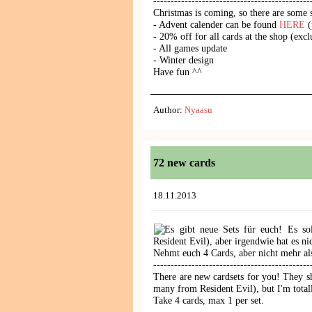
---------------------------------------------
Christmas is coming, so there are some 
- Advent calender can be found
HERE
(
- 20% off for all cards at the shop (ex
- All games update
- Winter design
Have fun ^^
Author:
Nyaasu
72 new cards
18.11.2013
Es gibt neue Sets für euch! Es sol
Resident Evil), aber irgendwie hat es ni
Nehmt euch 4 Cards, aber nicht mehr als
---------------------------------------------
There are new cardsets for you! They s
many from Resident Evil), but I'm totall
Take 4 cards, max 1 per set.