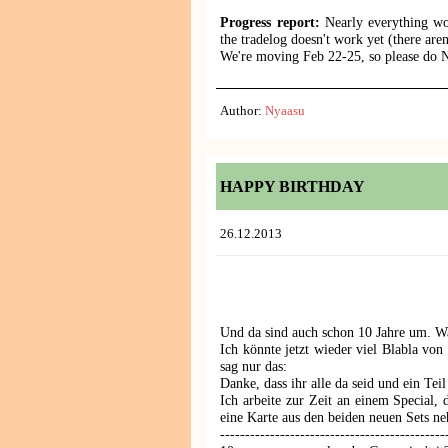
Progress report:
Nearly everything wor
the tradelog doesn't work yet (there aren
We're moving Feb 22-25, so please do NO
Author:
Nyaasu
HAPPY BIRTHDAY
26.12.2013
Und da sind auch schon 10 Jahre um. W
Ich könnte jetzt wieder viel Blabla vo
sag nur das:
Danke, dass ihr alle da seid und ein Te
Ich arbeite zur Zeit an einem Special, 
eine Karte aus den beiden neuen Sets n
---------------------------------------------