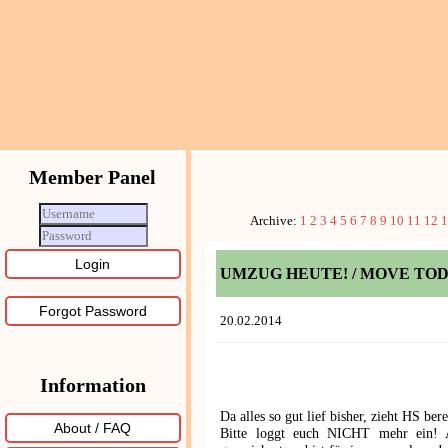
Member Panel
Archive:
1
2
3
4
5
6
7
8
9
10
11
12
1
UMZUG HEUTE! / MOVE TOD
Forgot Password
20.02.2014
Information
Da alles so gut lief bisher, zieht HS bere
About / FAQ
Bitte loggt euch NICHT mehr ein! A