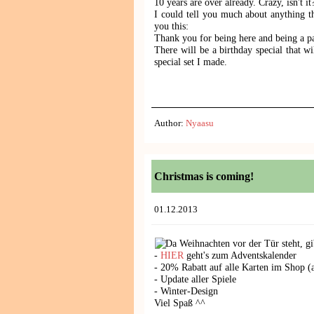
10 years are over already. Crazy, isn't it
I could tell you much about anything tha
you this:
Thank you for being here and being a par
There will be a birthday special that wi
special set I made.
Author:
Nyaasu
Christmas is coming!
01.12.2013
Da Weihnachten vor der Tür steht, g
-
HIER
geht's zum Adventskalender
- 20% Rabatt auf alle Karten im Shop 
- Update aller Spiele
- Winter-Design
Viel Spaß ^^