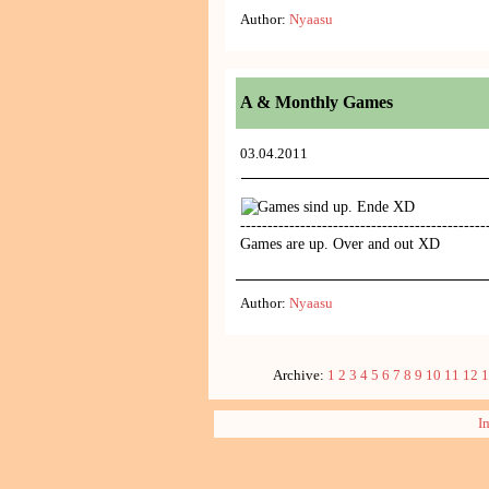
Author:
Nyaasu
A & Monthly Games
03.04.2011
Games sind up. Ende XD
---------------------------------------------
Games are up. Over and out XD
Author:
Nyaasu
Archive:
1
2
3
4
5
6
7
8
9
10
11
12
1
I